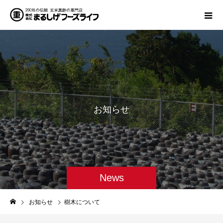
お
知
ら
せ
News
お知らせ
樹木について